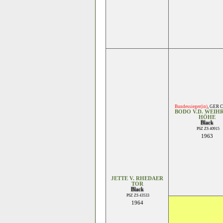
Bundessieger(in)
,
GER 
BODO V.D. WEIH
HÖHE
Black
PSZ ZS 40915
1963
JETTE V. RHEDAER
TOR
Black
PSZ ZS 43533
1964