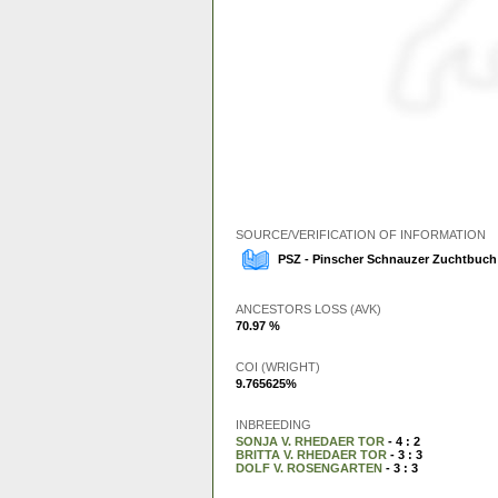
SOURCE/VERIFICATION OF INFORMATION
PSZ - Pinscher Schnauzer Zuchtbuch 
ANCESTORS LOSS (AVK)
70.97 %
COI (WRIGHT)
9.765625%
INBREEDING
SONJA V. RHEDAER TOR
- 4 : 2
BRITTA V. RHEDAER TOR
- 3 : 3
DOLF V. ROSENGARTEN
- 3 : 3