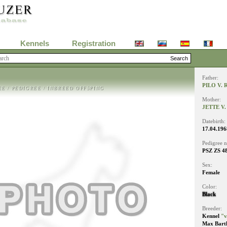
Kennels
Registration
Father:
PILO V.
EE
/
PEDIGREE
/
INBREED OFFSPING
Mother:
JETTE V
Datebirth:
17.04.196
Pedigree 
PSZ ZS 4
Sex:
Female
Color:
Black
Breeder:
Kennel
"v
Max Bart