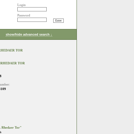
Login
Password
show/hide advanced search ↓
 RHEDAER TOR
. RHEDAER TOR
8
number:
8109
. Rhedaer Tor"
h