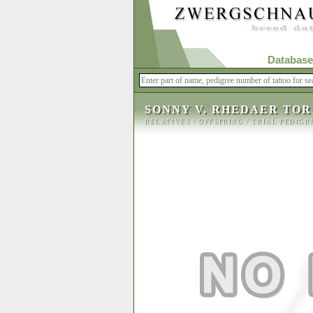
Database
SONNY V. RHEDAER TOR
RELATIVES
/
OFFSPRING
/
TRIAL PEDIGR