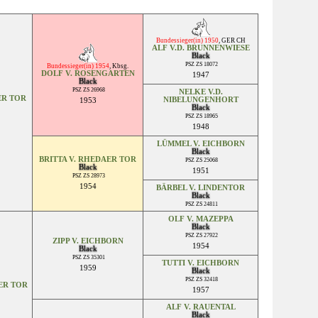
Bundessieger(in) 1950
,
GER CH
ALF V.D. BRUNNENWIESE
Black
PSZ ZS 18072
Bundessieger(in) 1954
,
Kbsg.
DOLF V. ROSENGARTEN
1947
Black
PSZ ZS 26968
NELKE V.D.
ER TOR
NIBELUNGENHORT
1953
Black
PSZ ZS 18965
1948
LÜMMEL V. EICHBORN
Black
BRITTA V. RHEDAER TOR
PSZ ZS 25068
Black
1951
PSZ ZS 28973
1954
BÄRBEL V. LINDENTOR
Black
PSZ ZS 24811
OLF V. MAZEPPA
Black
PSZ ZS 27922
ZIPP V. EICHBORN
1954
Black
PSZ ZS 35301
TUTTI V. EICHBORN
1959
Black
PSZ ZS 32418
ER TOR
1957
ALF V. RAUENTAL
Black