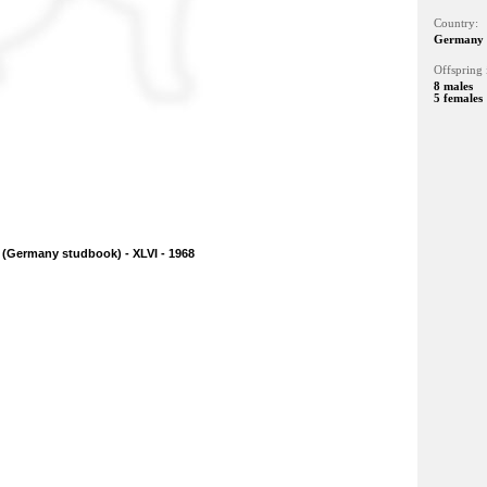
Country:
Germany
Offspring 
8 males
5 females
(Germany studbook) - XLVI - 1968