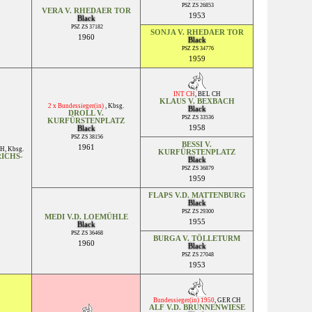
PSZ ZS 26853
VERA V. RHEDAER TOR
1953
Black
PSZ ZS 37182
SONJA V. RHEDAER TOR
1960
Black
PSZ ZS 34776
1959
INT CH
,
BEL CH
KLAUS V. BEXBACH
2 x Bundessieger(in)
,
Kbsg.
Black
DROLL V.
PSZ ZS 33536
KURFÜRSTENPLATZ
1958
Black
PSZ ZS 38156
BESSI V.
1961
CH
,
Kbsg.
KURFÜRSTENPLATZ
RICHS-
Black
PSZ ZS 36879
1959
FLAPS V.D. MATTENBURG
Black
PSZ ZS 29300
MEDI V.D. LOEMÜHLE
1955
Black
PSZ ZS 36468
BURGA V. TÖLLETURM
1960
Black
PSZ ZS 27048
1953
Bundessieger(in) 1950
,
GER CH
ALF V.D. BRUNNENWIESE