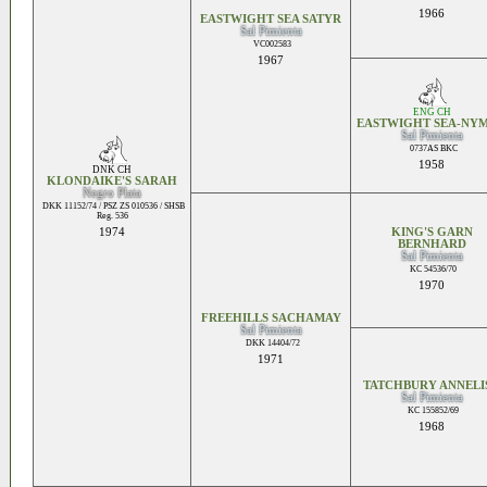
1966
EASTWIGHT SEA SATYR
Sal Pimienta
VC002583
1967
ENG CH
EASTWIGHT SEA-NY
Sal Pimienta
0737AS BKC
1958
DNK CH
KLONDAIKE'S SARAH
Negro Plata
DKK 11152/74 / PSZ ZS 010536 / SHSB
Reg. 536
1974
KING'S GARN
BERNHARD
Sal Pimienta
KC 54536/70
1970
FREEHILLS SACHAMAY
Sal Pimienta
DKK 14404/72
1971
TATCHBURY ANNELI
Sal Pimienta
KC 155852/69
1968