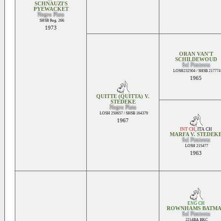
SCHNAUZI'S
PYEWACKET
Negro Plata
SHSB Reg. 266
1973
ORAN VAN'T
SCHILDEWOUD
Sal Pimienta
LOSH232504 / SHSB 217774
1965
QUITTE (QUITTA) V.
STEDEKE
Negro Plata
LOSH 250657 / SHSB 164379
1967
INT CH
,
ITA CH
MARFA V. STEDEK
Sal Pimienta
LOSH 215477
1963
ENG CH
ROWNHAMS BATM
Sal Pimienta
2214BA BKC