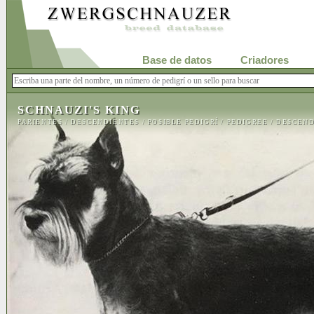
Base de datos
Criadores
SCHNAUZI'S KING
PARIENTES
/
DESCENDIENTES
/
POSIBLE PEDIGRÍ
/
PEDIGREE
/
DESCEND