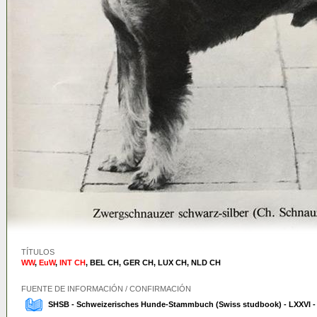
TÍTULOS
WW
,
EuW
,
INT CH
,
BEL CH
,
GER CH
,
LUX CH
,
NLD CH
FUENTE DE INFORMACIÓN / CONFIRMACIÓN
SHSB - Schweizerisches Hunde-Stammbuch (Swiss studbook) - LXXVI -