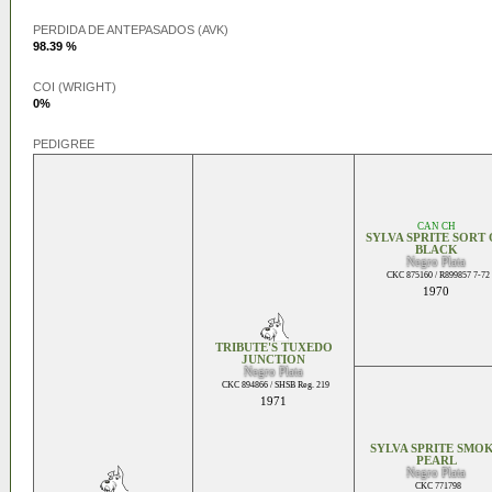
PERDIDA DE ANTEPASADOS (AVK)
98.39 %
COI (WRIGHT)
0%
PEDIGREE
CAN CH
SYLVA SPRITE SORT
BLACK
Negro Plata
CKC 875160 / R899857 7-72
1970
TRIBUTE'S TUXEDO
JUNCTION
Negro Plata
CKC 894866 / SHSB Reg. 219
1971
SYLVA SPRITE SMO
PEARL
Negro Plata
CKC 771798