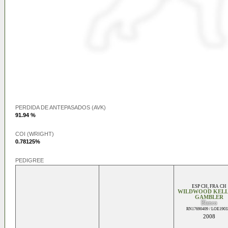
PERDIDA DE ANTEPASADOS (AVK)
91.94 %
COI (WRIGHT)
0.78125%
PEDIGREE
ESP CH
,
FRA CH
WILDWOOD KELL
GAMBLER
Blanco
RN17690409 / LOE1903
2008