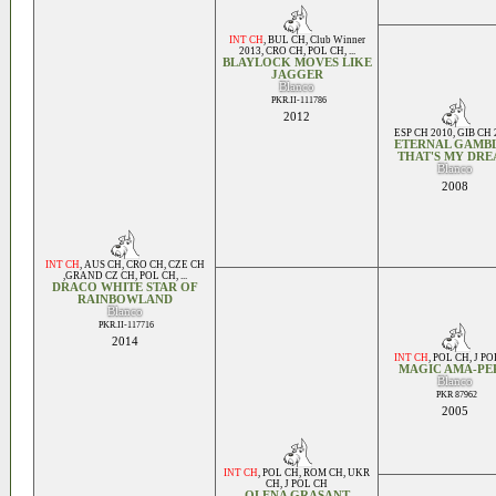
INT CH
,
BUL CH
,
Club Winner
2013
,
CRO CH
,
POL CH
, ...
BLAYLOCK MOVES LIKE
JAGGER
Blanco
PKR.II-111786
2012
ESP CH 2010
,
GIB CH 
ETERNAL GAMB
THAT'S MY DR
Blanco
2008
INT CH
,
AUS CH
,
CRO CH
,
CZE CH
,GRAND CZ CH
,
POL CH
, ...
DRACO WHITE STAR OF
RAINBOWLAND
Blanco
PKR.II-117716
2014
INT CH
,
POL CH
,
J PO
MAGIC AMA-PE
Blanco
PKR 87962
2005
INT CH
,
POL CH
,
ROM CH
,
UKR
CH
,
J POL CH
OLENA GRASANT