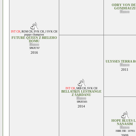
ODRY VON DE
GONDHAUZI
Blanco
INT CH
,
ROM CH
,
SVK CH
,
J SVK CH
puppy champion
FUTURE QUEEN Z BIELEHO
DOMU
Blanco
SPKP2787
2016
ULYSSES TERRA R
Blanco
2011
INT CH
,
SRB CH
,
SVK CH
BELLATRIX LESTRANGE
Z ŠARDANU
Blanco
SPKP2505
2014
HOPE BLUES 
NANASIM
Blanco
ISBR: ISR - 107951
2009