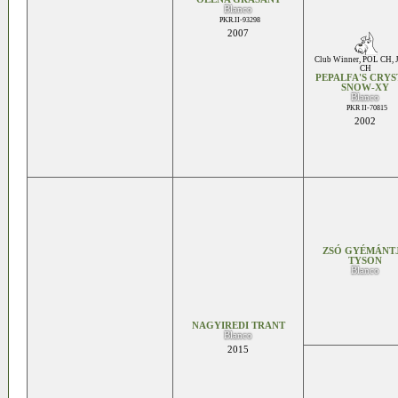
Blanco
PKR.II-93298
2007
Club Winner
,
POL CH
,
CH
PEPALFA'S CRYS
SNOW-XY
Blanco
PKR II-70815
2002
ZSÓ GYÉMÁNT
TYSON
Blanco
NAGYIREDI TRANT
Blanco
2015